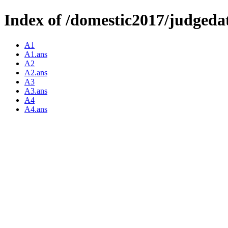
Index of /domestic2017/judgeda
A1
A1.ans
A2
A2.ans
A3
A3.ans
A4
A4.ans