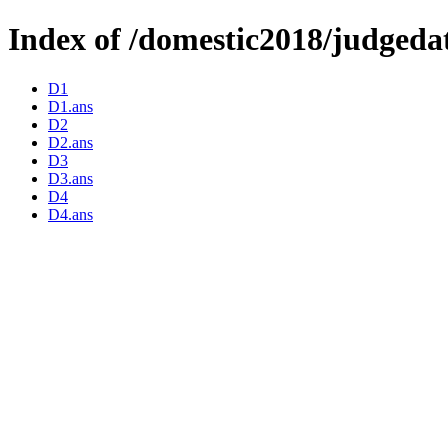
Index of /domestic2018/judgeda
D1
D1.ans
D2
D2.ans
D3
D3.ans
D4
D4.ans