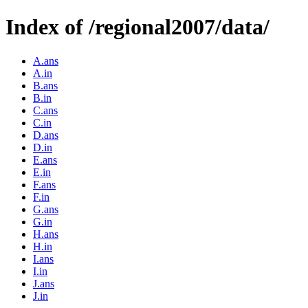
Index of /regional2007/data/
A.ans
A.in
B.ans
B.in
C.ans
C.in
D.ans
D.in
E.ans
E.in
F.ans
F.in
G.ans
G.in
H.ans
H.in
I.ans
I.in
J.ans
J.in